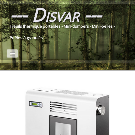
--- Disvar ---
Treuils thermique portables - Mini-dumpers - Mini -pelles -
Poêles à granulés
Accueil
Treuils thermiques
Fendeuses de bûches
Bancs de scie
Mini-Dumpers
Mini-pelles