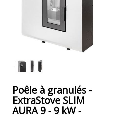
Petits tracteurs
Accessoires
Poêles à granulés
0
Poêle à granulés -
ExtraStove SLIM
AURA 9 - 9 kW -