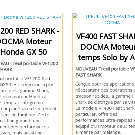
200 RED SHARK -
VF400 FAST SHAR
DOCMA Moteur
DOCMA Moteur
Honda GX 50
temps Solo by A
AU Treuil portable VF1200
NOUVEAU Treuil portable V
SHARK
FAST SHARK
euil portable VF1200 Red
Conçue pour les applications
GX50 est la version la plus
nécessitant des opérations 
ante de la gamme Shark,
traction rapides, la gamme F
é d’un moteur Honda à
Shark se distingue par sa vit
 temps. Il intègre un
Le modèle VF400 Fast Shark
teur planétaire directement
particulier, offre des
térieur du tambour. Cette
performances ultra-rapides 
uration garantit non
équipé d’un moteur deux te
ment des performances
alimenté par mélange.
sives, mais aussi une