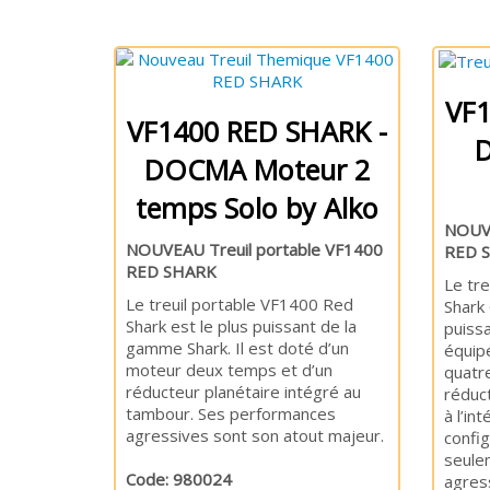
VF1
VF1400 RED SHARK -
DOCMA Moteur 2
temps Solo by Alko
NOUVE
NOUVEAU Treuil portable VF1400
RED 
RED SHARK
Le tr
Le treuil portable VF1400 Red
Shark 
Shark est le plus puissant de la
puiss
gamme Shark. Il est doté d’un
équip
moteur deux temps et d’un
quatre
réducteur planétaire intégré au
réduc
tambour. Ses performances
à l’in
agressives sont son atout majeur.
config
seule
Code: 980024
agres