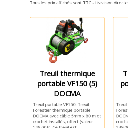
Tous les prix affichés sont TTC - Livraison directe
Treuil thermique
T
portable VF150 (5)
po
DOCMA
Treuil portable VF150. Treuil
Treuil
Forestier thermique portable
Fores
DOCMA avec câble 5mm x 80 m et
DOCMA
crochet installés, offert (valeur
croche
149.00€). Ce treuil est
149.00