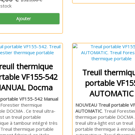
 stock
Ajouter
reuil thermique
Treuil thermiq
rtable VF155-542
portable VF15
ANUAL Docma
AUTOMATIC
l portable VF155-542 Manual
l Forestier thermique
NOUVEAU Treuil portable V
le DOCMA . Ce treuil ultra-
AUTOMATIC
. Treuil Forestie
est un treuil portable
thermique portable DOCMA .
ique à tambour intégré très
treuil ultra-light est un treuil
 Treuil thermique portable
portable thermique à enroul