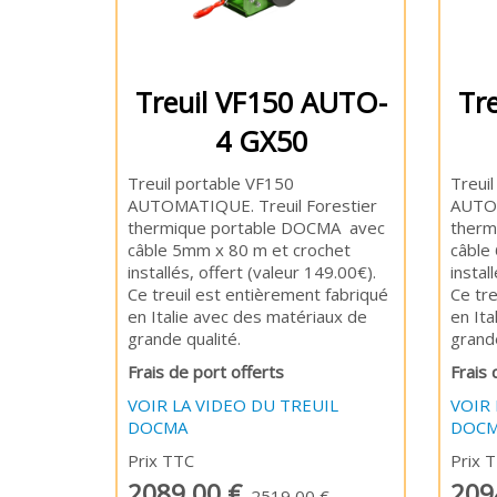
Treuil VF150 AUTO-
Tr
4 GX50
Treuil portable VF150
Treui
AUTOMATIQUE. Treuil Forestier
AUTOM
thermique portable DOCMA avec
therm
câble 5mm x 80 m et crochet
câble
installés, offert (valeur 149.00€).
instal
Ce treuil est entièrement fabriqué
Ce tre
en Italie avec des matériaux de
en It
grande qualité.
grande
Frais de port offerts
Frais 
VOIR LA VIDEO DU TREUIL
VOIR 
DOCMA
DOC
Prix TTC
Prix 
2089,00 €
209
2519,00 €