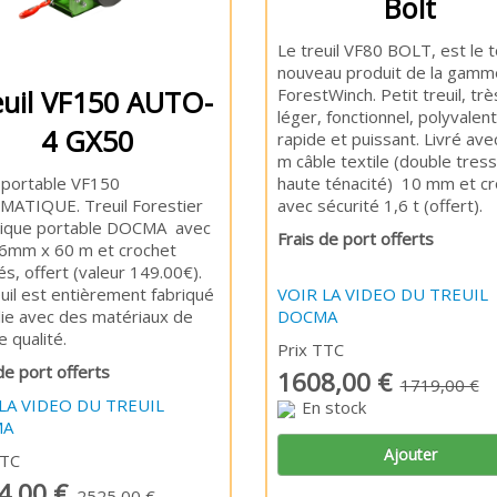
Bolt
Le treuil VF80 BOLT, est le t
nouveau produit de la gamm
euil VF150 AUTO-
ForestWinch. Petit treuil, trè
léger, fonctionnel, polyvalent
4 GX50
rapide et puissant. Livré av
m câble textile (double tress
l portable VF150
haute ténacité) 10 mm et cr
ATIQUE. Treuil Forestier
avec sécurité 1,6 t (offert).
ique portable DOCMA avec
Frais de port offerts
 6mm x 60 m et crochet
lés, offert (valeur 149.00€).
uil est entièrement fabriqué
VOIR LA VIDEO DU TREUIL
alie avec des matériaux de
DOCMA
 qualité.
Prix TTC
de port offerts
1608,00 €
1719,00 €
LA VIDEO DU TREUIL
En stock
MA
Ajouter
TTC
4,00 €
2525,00 €