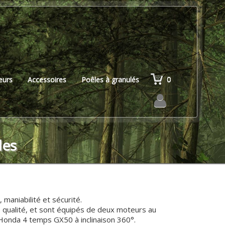
0
teurs
Accessoires
Poêles à granulés
les
maniabilité et sécurité.
e qualité, et sont équipés de deux moteurs au
Honda 4 temps GX50 à inclinaison 360°.