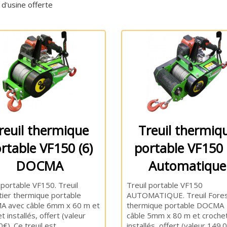
 d'usine offerte
reuil thermique
Treuil thermiq
rtable VF150 (6)
portable VF150 
DOCMA
Automatique
 portable VF150. Treuil
Treuil portable VF150
tier thermique portable
AUTOMATIQUE. Treuil Fores
 avec câble 6mm x 60 m et
thermique portable DOCMA
t installés, offert (valeur
câble 5mm x 80 m et croche
€). Ce treuil est
installés, offert (valeur 149.0