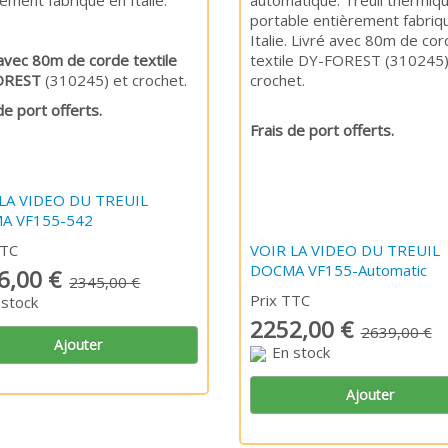
ement fabriqué en Italie.
automatique. Treuil thermiq
portable entièrement fabriq
Italie. Livré avec 80m de cor
 avec 80m de corde textile
textile DY-FOREST (310245)
OREST
(310245) et crochet.
croche
de port offerts.
Frais de port offerts.
LA VIDEO DU TREUIL
A VF155-542
TTC
VOIR LA VIDEO DU TREUIL
DOCMA VF155-Automatic
6,00 €
2345,00 €
Prix TTC
 stock
2252,00 €
2639,00 €
Ajouter
En stock
Ajouter