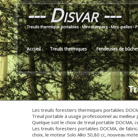
--- Disvar ---
Treuils thermique portables - Mini-dumpers - Mini -pelles - 
Accueil
Treuils thermiques
Fendeuses de bûche
Tr
Les treuils forestiers thermiques portables DOCMA
Treuil portable à usage professionnel au meilleur 
Quelque soit le choix de treuil portable DOCMA, c
Les treuils forestiers portables DOCMA, de fabri
choix, le moteur Solo Alko 50,80 cc, nouveau mot