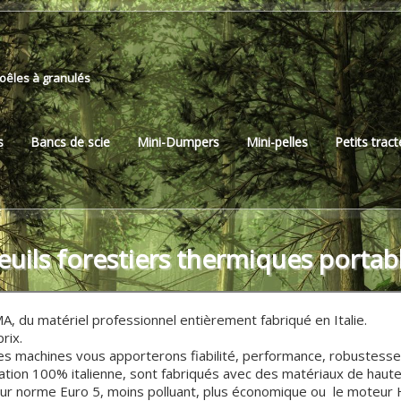
Poêles à granulés
s
Bancs de scie
Mini-Dumpers
Mini-pelles
Petits trac
euils forestiers thermiques portab
, du matériel professionnel entièrement fabriqué en Italie.
prix.
es machines vous apporterons fiabilité, performance, robustesse, 
cation 100% italienne, sont fabriqués avec des matériaux de haut
eur norme Euro 5, moins polluant, plus économique ou le moteur 