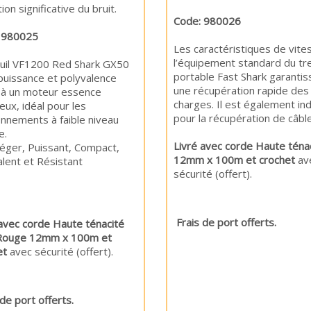
ion significative du bruit.
Code: 980026
 980025
Les caractéristiques de vite
l’équipement standard du tre
euil VF1200 Red Shark GX50
portable Fast Shark garantis
 puissance et polyvalence
une récupération rapide des
 à un moteur essence
charges. Il est également in
ieux, idéal pour les
pour la récupération de câble
onnements à faible niveau
e.
Livré avec corde Haute téna
léger, Puissant, Compact,
12mm x 100m et crochet
av
valent et Résistant
sécurité (offer
Frais de port offerts.
 avec corde Haute ténacité
Rouge 12mm x 100m et
et
avec sécurité (offert).
 de port offerts.