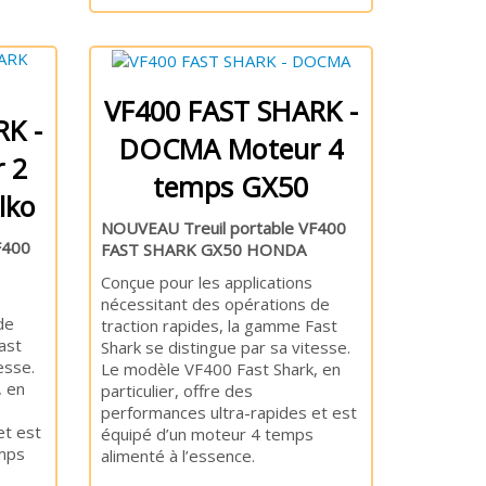
VF400 FAST SHARK -
K -
DOCMA Moteur 4
 2
temps GX50
lko
NOUVEAU Treuil portable VF400
F400
FAST SHARK GX50 HONDA
Conçue pour les applications
nécessitant des opérations de
de
traction rapides, la gamme Fast
ast
Shark se distingue par sa vitesse.
esse.
Le modèle VF400 Fast Shark, en
, en
particulier, offre des
performances ultra-rapides et est
et est
équipé d’un moteur 4 temps
mps
alimenté à l’essence.