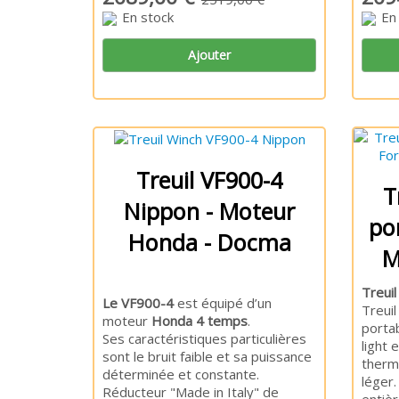
En stock
En
Ajouter
Treuil VF900-4
T
Nippon - Moteur
po
Honda - Docma
M
Treui
Le VF900-4
est équipé d’un
Treui
moteur
Honda 4 temps
.
portab
Ses caractéristiques particulières
light 
sont le bruit faible et sa puissance
therm
déterminée et constante.
léger.
Réducteur "Made in Italy" de