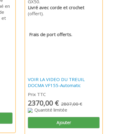
ue
GX50.
ué en
Livré avec corde et crochet
de
(offert).
 et
t.
Frais de port offerts.
VOIR LA VIDEO DU TREUIL
DOCMA VF155-Automatic
Prix TTC
2370,00 €
2807,00 €
Quantité limitée
Ajouter