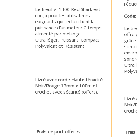
réduct
Le treuil VF1400 Red Shark est
conçu pour les utilisateurs
Code:
exigeants qui recherchent la
puissance d’un moteur 2 temps
Le tr
alimenté par mélange.
offre
Ultra léger, Puissant, Compact,
grâce
Polyvalent et Résistant
silenc
envir
sonor
Ultra 
Poly
Livré avec corde Haute ténacité
Noir/Rouge 12mm x 100m et
crochet
avec sécurité (offert).
Livré
Noir/
croch
Frais de port offerts.
Frais