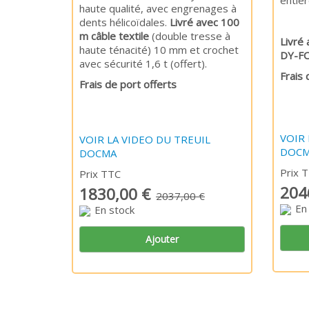
entièr
haute qualité, avec engrenages à
dents hélicoïdales.
Livré avec 100
m câble textile
(double tresse à
Livré
haute ténacité) 10 mm et crochet
DY-F
avec sécurité 1,6 t (offert).
Frais 
Frais de port offerts
VOIR 
VOIR LA VIDEO DU TREUIL
DOCM
DOCMA
Prix 
Prix TTC
204
1830,00 €
2037,00 €
En
En stock
Ajouter