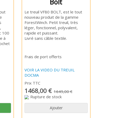
Bolt
out
Le treuil VF80 BOLT, est le tout
e
nouveau produit de la gamme
s
ForestWinch. Petit treuil, très
,
léger, fonctionnel, polyvalent,
ec 100
rapide et puissant.
e à
Livré sans câble textile.
ochet
Frais de port offerts
VOIR LA VIDEO DU TREUIL
DOCMA
Prix TTC
1468,00 €
1649,00 €
Rupture de stock
Ajouter