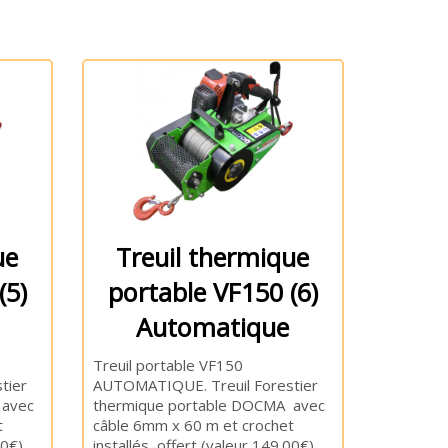
ue
Treuil thermique
(5)
portable VF150 (6)
Automatique
Treuil portable VF150
tier
AUTOMATIQUE. Treuil Forestier
 avec
thermique portable DOCMA avec
t
câble 6mm x 60 m et crochet
0€).
installés, offert (valeur 149.00€).